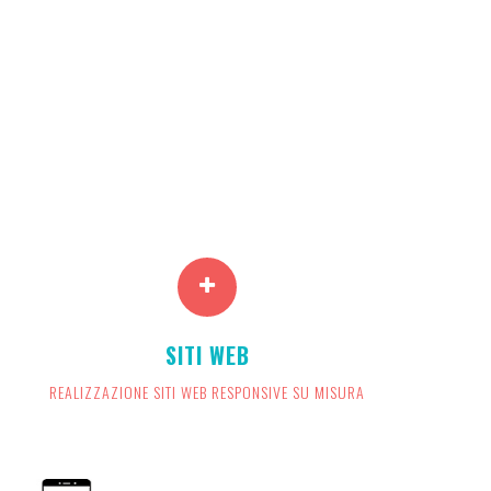
Progettiamo e sviluppiamo la tua
SITI WEB
strategia di vendita on line e il tuo sito e-
commerce
REALIZZAZIONE SITI WEB RESPONSIVE SU MISURA
VEDI SCHEDA