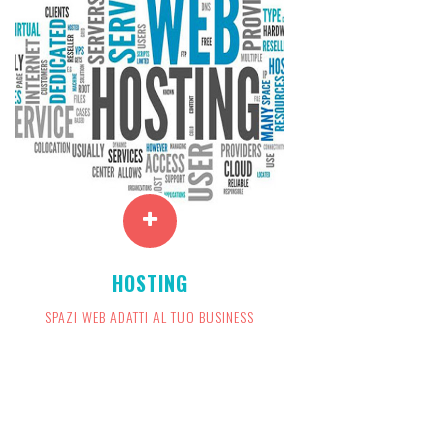
Totale libertà, affidabilità e
HOSTING
sicurezza per il tuo spazio
web
SPAZI WEB ADATTI AL TUO BUSINESS
VEDI SCHEDA