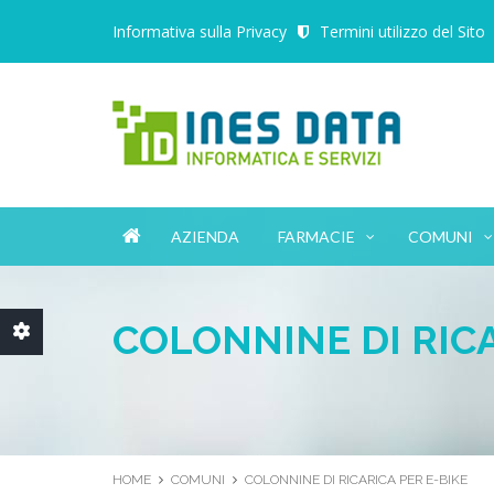
Informativa sulla Privacy
Termini utilizzo del Sito
AZIENDA
FARMACIE
COMUNI
Chiusura
COLONNINE DI RICA
HOME
COMUNI
COLONNINE DI RICARICA PER E-BIKE