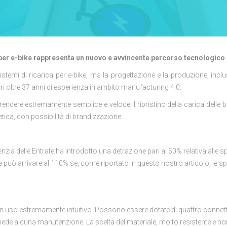
a per e-bike rappresenta un nuovo e avvincente percorso tecnologic
stemi di ricarica per e-bike, ma la progettazione e la produzione, inclu
ri oltre 37 anni di esperienza in ambito manufacturing 4.0.
 rendere estremamente semplice e veloce il ripristino della carica delle 
tetica, con possibilità di brandizzazione
genzia delle Entrate ha introdotto una detrazione pari al 50% relativa all
ione può arrivare al 110% se, come riportato in questo nostro articolo, le spe
 un uso estremamente intuitivo. Possono essere dotate di quattro connett
ichiede alcuna manutenzione. La scelta del materiale, molto resistente e n