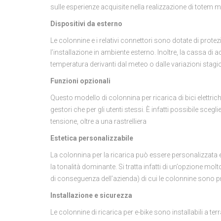
sulle esperienze acquisite nella realizzazione di totem m
Dispositivi da esterno
Le colonnine e i relativi connettori sono dotate di protezi
l’installazione in ambiente esterno. Inoltre, la cassa di ac
temperatura derivanti dal meteo o dalle variazioni stagio
Funzioni opzionali
Questo modello di colonnina per ricarica di bici elettric
gestori che per gli utenti stessi. È infatti possibile scegl
tensione, oltre a una rastrelliera
Estetica personalizzabile
La colonnina per la ricarica può essere personalizzata e
la tonalità dominante. Si tratta infatti di un’opzione mo
di conseguenza dell’azienda) di cui le colonnine sono pr
Installazione e sicurezza
Le colonnine di ricarica per e-bike sono installabili a te