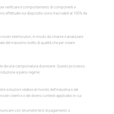
o per verificare il comportamento di componenti e
ngono effettuate sui dispositivi sono tracciabili al 100% da
 nostri interlocutori, in modo da chiarire e analizzare
dotate del massimo livello di qualità che per creare
eguite da una campionatura di preserie. Questo processo
produzione a pieno regime..
re soluzioni relative al mondo dell’industria e del
tri clienti e o dei diversi contesti applicativi in cui
comunicare con strumenti terzi di pagamento o