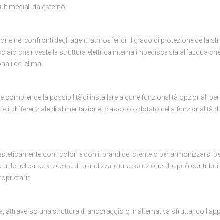
ultimediali da esterno.
one nei confronti degli agenti atmosferici. Il grado di protezione della str
ciaio che riveste la struttura elettrica interna impedisce sia all’acqua che a
nali del clima.
he comprende la possibilità di installare alcune funzionalità opzionali per
iere il differenziale di alimentazione, classico o dotato della funzionalità d
steticamente con i colori e con il brand del cliente o per armonizzarsi p
lto utile nel caso si decida di brandizzare una soluzione che può contribui
oprietarie.
rra, attraverso una struttura di ancoraggio o in alternativa sfruttando l’ap