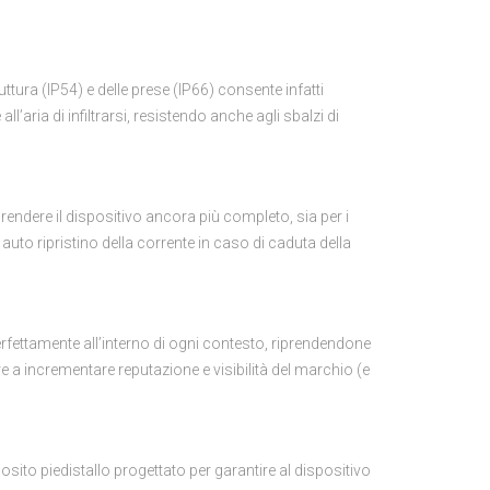
uttura (IP54) e delle prese (IP66) consente infatti
ll’aria di infiltrarsi, resistendo anche agli sbalzi di
 rendere il dispositivo ancora più completo, sia per i
i auto ripristino della corrente in caso di caduta della
erfettamente all’interno di ogni contesto, riprendendone
re a incrementare reputazione e visibilità del marchio (e
posito piedistallo progettato per garantire al dispositivo