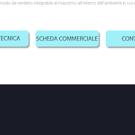
odo da renderlo integrabile al massimo all’interno dell’ambiente in cui a