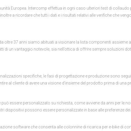
unità Europea. Intercomp effettua in ogni caso ulteriori test di collaud
oltre a ricordare che tutti i dati e i risultati relativi alle verifiche che ve
 da oltre 37 anni siamo abituati a visionare la lista componenti assieme ai
infatti di un vantaggio notevole, sia nell’ottica di offrire sempre soluzioni 
ersonalizzazioni specifiche, le fasi di progettazione e produzione sono s
ntire al cliente di avere una visione d’insieme del prodotto prima di una 
 può essere personalizzato su richiesta, come avviene da anni per le nost
ri dispositivi possono essere personalizzate in base alle preferenze dei nos
grazione software che consenta alle colonnine di ricarica per e-bike di 