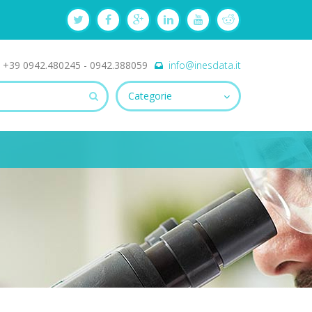
+39 0942.480245 - 0942.388059
info@inesdata.it
Categorie