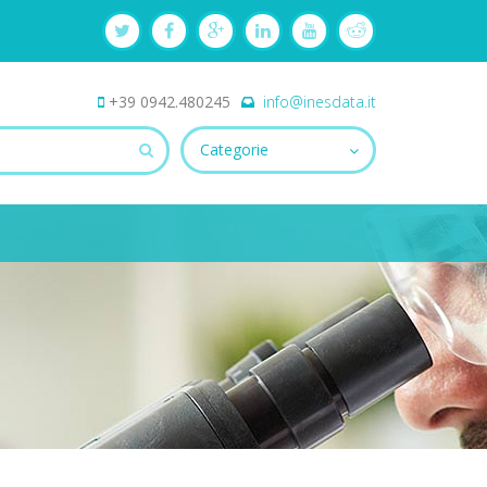
+39 0942.480245
info@inesdata.it
Categorie