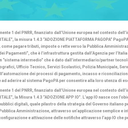
onente 1 del PNRR, finanziato dall’Unione europea nel contesto dell’
GITALE”, la misura 1.4.3 “ADOZIONE PIATTAFORMA PAGOPA” PagoPA è
, come pagare tributi, imposte o rette verso la Pubblica Amministraz
ei Pagamenti”, che è l’infrastruttura gestita dall’Agenzia per l’Itali
un “sistema intermedio” che è dato dall’intermediario/partner tecnolo
afici, Ufficio Tecnico, Servizi Scolastici, Polizia Municipale, Servi
all’automazione dei processi di pagamento, incasso e riconciliazione
ad aderire al sistema PagoPA per consentire alla loro utenza di ese
onente 1 del PNRR, finanziato dall’Unione europea nel contesto dell’
LE”, la Misura 1.4.3 “ADOZIONE APP IO”. L’app IO nasce con l’obiett
pubblici digitali, quale pilastro della strategia del Governo italiano p
a Pubblica Amministrazione, attraverso un’applicazione semplice e in
onfigurazione e attivazione delle notifiche attraverso l’app IO che p